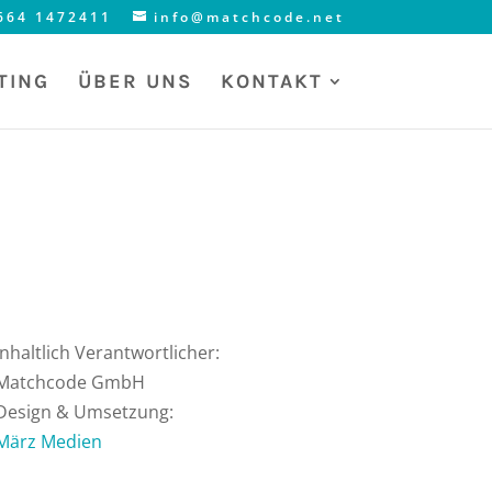
 664 1472411
info@matchcode.net
TING
ÜBER UNS
KONTAKT
Inhaltlich Verantwortlicher:
Matchcode GmbH
Design & Umsetzung:
März Medien